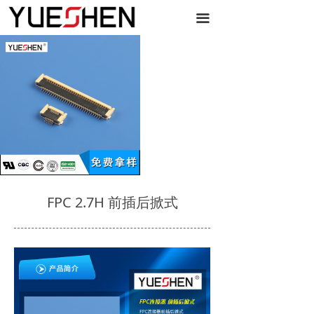
끀
FPC 2.7H 前插后掀式